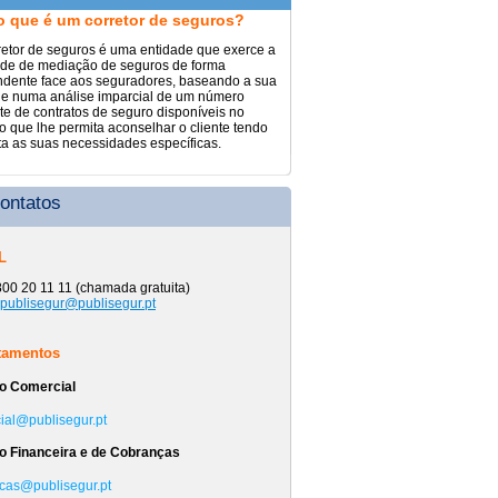
o que é um corretor de seguros?
etor de seguros é uma entidade que exerce a
ade de mediação de seguros de forma
dente face aos seguradores, baseando a sua
de numa análise imparcial de um número
nte de contratos de seguro disponíveis no
 que lhe permita aconselhar o cliente tendo
a as suas necessidades específicas.
ontatos
L
800 20 11 11 (chamada gratuita)
publisegur@publisegur.pt
tamentos
o Comercial
ial@publisegur.pt
o Financeira e de Cobranças
cas@publisegur.pt