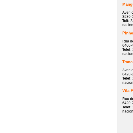
Mang
Avenid
3530-
Telf:
2
nacion
Pinhe
Rua de
6400-
Telef:
nacion
Tranc
Avenid
6420-
Telef:
nacion
Vila 
Rua d
6420-7
Telef:
nacion