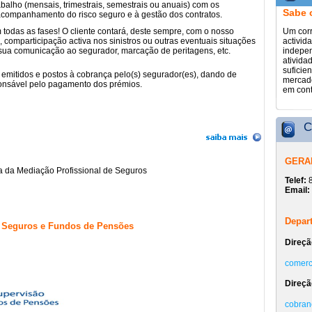
alho (mensais, trimestrais, semestrais ou anuais) com os
Sabe 
acompanhamento do risco seguro e à gestão dos contratos.
Um corr
odas as fases! O cliente contará, deste sempre, com o nosso
activid
 comparticipação activa nos sinistros ou outras eventuais situações
indepen
sua comunicação ao segurador, marcação de peritagens, etc.
ativida
suficie
 emitidos e postos à cobrança pelo(s) segurador(es), dando de
mercado
onsável pelo pagamento dos prémios.
em cont
C
GERA
 da Mediação Profissional de Seguros
Telef:
Email:
Depar
e Seguros e Fundos de Pensões
Direçã
comerc
Direçã
cobran