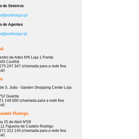
o de Sinistros
os@publisegur.pt
o de Agentes
s@publisegur.pt
hã
ntro de Artes Nº6 Loja 1 Frente
505 Covilhã
275 247 347 (chamada para a rede fixa
al)
da
de S. João - Garden Shopping Center Loja
752 Guarda
71 149 000 (chamada para a rede fixa
al)
Castelo Rodrigo
a 25 de Abril Nº29
11 Figueira de Castelo Rodrigo
271 312 145 (chamada para a rede fixa
al)