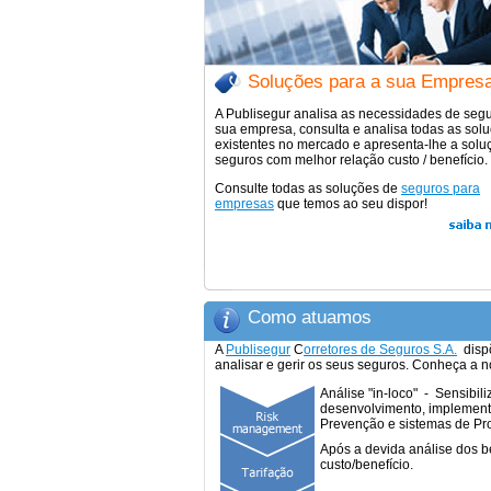
Soluções para a sua Empres
A Publisegur analisa as necessidades de seg
sua empresa, consulta e analisa todas as sol
existentes no mercado e apresenta-lhe a solu
seguros com melhor relação custo / benefício.
Consulte todas as soluções de
seguros para
empresas
que temos ao seu dispor!
Como atuamos
A
Publisegur
C
orretores de Seguros S.A.
dispõ
analisar e gerir os seus seguros. Conheça a 
Análise "in-loco" - Sensibi
desenvolvimento, implementa
Prevenção e sistemas de Pr
Após a devida análise dos b
custo/benefício.