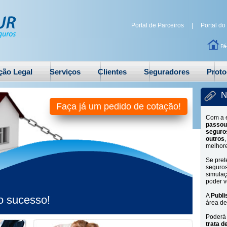
Portal de Parceiros
|
Portal do
ção Legal
Serviços
Clientes
Seguradores
Proto
N
Faça já um pedido de cotação!
Com a 
passou
seguro
outros
melhore
Se pre
seguros
simulaç
poder v
A
Publi
o sucesso!
área de
Poderá 
trata
d