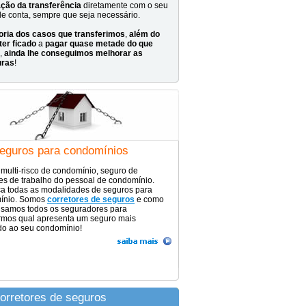
ação
da
transferência
diretamente com o seu
de conta, sempre que seja necessário.
oria
dos
casos
que
transferimos
,
além
do
ter
ficado
a
pagar
quase
metade
do
que
,
ainda
lhe
conseguimos
melhorar
as
uras
!
eguros para condomínios
multi-risco de condomínio, seguro de
es de trabalho do pessoal de condomínio.
a todas as modalidades de seguros para
ínio. Somos
corretores de seguros
e como
lisamos todos os seguradores para
armos qual apresenta um seguro mais
o ao seu condomínio!
orretores de seguros