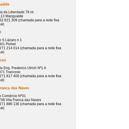
ualde
a da Liberdade 78 r/c
113 Mangualde
32 621 309 (chamada para a rede fixa
al)
l
 S Lázaro n 1
401 Pinhel
271 214 014 (chamada para a rede fixa
al)
oso
a Eng. Frederico Ulrich Nº1 A
071 Trancoso
271 817 400 (chamada para a rede fixa
al)
Franca das Naves
o Comércio Nº31
08 Vila Franca das Naves
271 886 136 (chamada para a rede fixa
al)