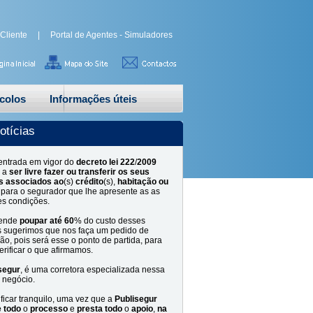
 Cliente
|
Portal de Agentes - Simuladores
colos
Informações úteis
otícias
entrada em vigor do
decreto
lei
222
/
2009
a
ser
livre
fazer
ou
transferir
os
seus
s
associados
ao
(s)
crédito
(s),
habitação
ou
, para o segurador que lhe apresente as as
s condições.
tende
poupar
até
6
0
% do custo desses
 sugerimos que nos faça um pedido de
ão, pois será esse o ponto de partida, para
erificar o que afirmamos.
segur
, é uma corretora especializada nessa
 negócio.
ficar tranquilo, uma vez que a
Publisegur
e
todo
o
processo
e
presta
todo
o
apoio
,
na