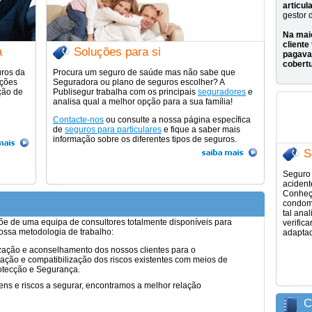
articul
gestor 
Na
mai
cliente
a
Soluções para si
pagava
cobert
uros da
Procura um seguro de saúde mas não sabe que
uções
Seguradora ou plano de seguros escolher? A
ção de
Publisegur trabalha com os principais
seguradores
e
analisa qual a melhor opção para a sua família!
Contacte-nos
ou consulte a nossa página específica
de
seguros para particulares
e fique a saber mais
informação sobre os diferentes tipos de seguros.
S
Seguro 
acident
Conheç
condom
tal ana
e de uma equipa de consultores totalmente disponíveis para
verific
nossa metodologia de trabalho:
adaptad
lização e aconselhamento dos nossos clientes para o
ção e compatibilização dos riscos existentes com meios de
otecção e Segurança.
ens e riscos a segurar, encontramos a melhor relação
C