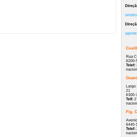
Direçã
sinistr
Direçã
agente
Covil
Rua Ce
6200-
Telef:
nacion
Guar
Largo 
21
6300-
Telf:
2
nacion
Fig. 
Avenid
6440-1
Telef:
nacion